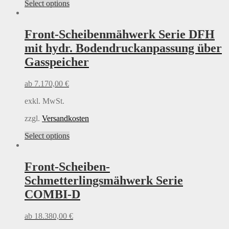
This
Select options
product
product
page
has
multiple
Front-Scheibenmähwerk Serie DFH
variants.
mit hydr. Bodendruckanpassung über
The
options
Gasspeicher
may
be
ab
7.170,00
€
chosen
on
exkl. MwSt.
the
product
zzgl.
Versandkosten
page
This
Select options
product
has
multiple
Front-Scheiben-
variants.
Schmetterlingsmähwerk Serie
The
options
COMBI-D
may
be
ab
18.380,00
€
chosen
on