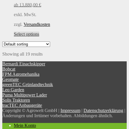
may
ab
13.880,00
€
be
chosen
exkl. MwSt.
on
the
zzgl.
Versandkosten
product
This
Select options
page
product
has
multiple
Showing all 19 results
variants.
The
Bernardi Einachskipper
options
Bobcat
may
FPM Agromehanika
be
Geomate
chosen
greenTEC Grünlandtechnik
on
Leo Garden
the
Puma Multipower Lader
product
Solis Traktoren
page
tracTEC Anbaugeräte
Copyright © Agrowelt GmbH |
Impressum
|
Datenschutzerklärung
|
Änderungen und Irrtümer vorbehalten. Abbildungen ähnlich.
Mein Konto