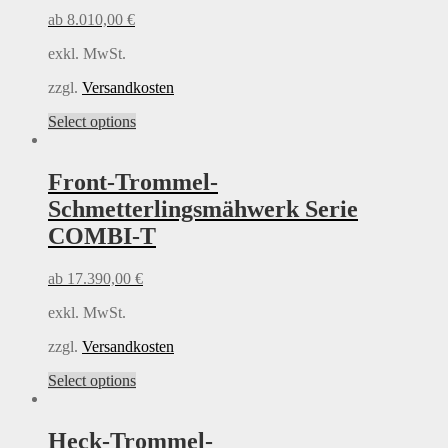
be
ab
8.010,00
€
chosen
on
exkl. MwSt.
the
product
zzgl.
Versandkosten
page
This
Select options
product
has
multiple
Front-Trommel-
variants.
Schmetterlingsmähwerk Serie
The
options
COMBI-T
may
be
ab
17.390,00
€
chosen
on
exkl. MwSt.
the
product
zzgl.
Versandkosten
page
This
Select options
product
has
multiple
Heck-Trommel-