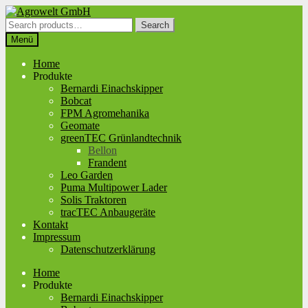
Zur
Zum
Navigation
Inhalt
Search
Search
springen
springen
for:
Menü
Home
Produkte
Bernardi Einachskipper
Bobcat
FPM Agromehanika
Geomate
greenTEC Grünlandtechnik
Bellon
Frandent
Leo Garden
Puma Multipower Lader
Solis Traktoren
tracTEC Anbaugeräte
Kontakt
Impressum
Datenschutzerklärung
Home
Produkte
Bernardi Einachskipper