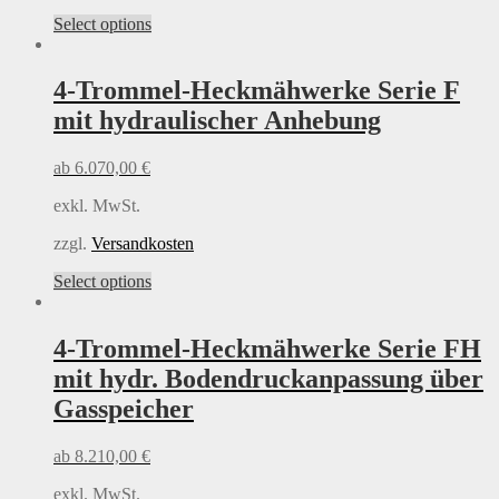
product
This
Select options
page
product
has
multiple
4-Trommel-Heckmähwerke Serie F
variants.
mit hydraulischer Anhebung
The
options
may
ab
6.070,00
€
be
chosen
exkl. MwSt.
on
the
zzgl.
Versandkosten
product
This
Select options
page
product
has
multiple
4-Trommel-Heckmähwerke Serie FH
variants.
mit hydr. Bodendruckanpassung über
The
options
Gasspeicher
may
be
ab
8.210,00
€
chosen
on
exkl. MwSt.