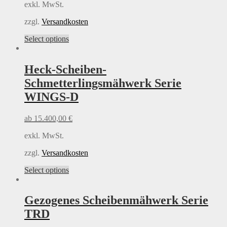
exkl. MwSt.
the
product
zzgl.
Versandkosten
page
This
Select options
product
has
multiple
Heck-Scheiben-
variants.
Schmetterlingsmähwerk Serie
The
options
WINGS-D
may
be
ab
15.400,00
€
chosen
on
exkl. MwSt.
the
product
zzgl.
Versandkosten
page
This
Select options
product
has
multiple
Gezogenes Scheibenmähwerk Serie
variants.
TRD
The
options