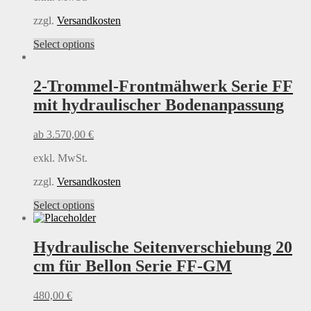
the
product
zzgl.
Versandkosten
page
This
Select options
product
has
multiple
2-Trommel-Frontmähwerk Serie FF
variants.
mit hydraulischer Bodenanpassung
The
options
may
ab
3.570,00
€
be
chosen
exkl. MwSt.
on
the
zzgl.
Versandkosten
product
This
Select options
page
product
has
multiple
Hydraulische Seitenverschiebung 20
variants.
cm
für Bellon Serie FF-GM
The
options
may
480,00
€
be