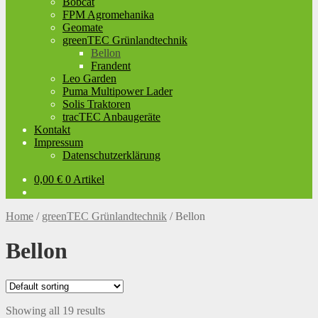
Bobcat
FPM Agromehanika
Geomate
greenTEC Grünlandtechnik
Bellon
Frandent
Leo Garden
Puma Multipower Lader
Solis Traktoren
tracTEC Anbaugeräte
Kontakt
Impressum
Datenschutzerklärung
0,00
€
0 Artikel
Home
/
greenTEC Grünlandtechnik
/
Bellon
Bellon
Showing all 19 results