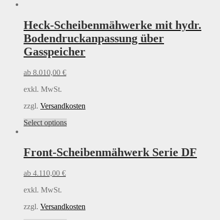
product
has
multiple
Heck-Scheibenmähwerke
mit hydr.
variants.
Bodendruckanpassung über
The
options
Gasspeicher
may
be
ab
8.010,00
€
chosen
on
exkl. MwSt.
the
product
zzgl.
Versandkosten
page
This
Select options
product
has
multiple
Front-Scheibenmähwerk Serie DF
variants.
The
ab
4.110,00
€
options
may
exkl. MwSt.
be
chosen
zzgl.
Versandkosten
on
the