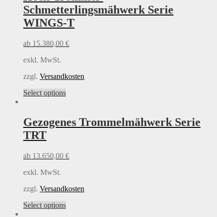
variants.
Schmetterlingsmähwerk Serie
The
options
WINGS-T
may
be
ab
15.380,00
€
chosen
on
exkl. MwSt.
the
product
zzgl.
Versandkosten
page
This
Select options
product
has
multiple
Gezogenes Trommelmähwerk Serie
variants.
TRT
The
options
may
ab
13.650,00
€
be
chosen
exkl. MwSt.
on
the
zzgl.
Versandkosten
product
This
Select options
page
product