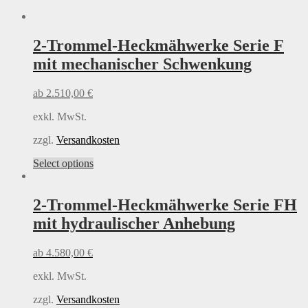
2-Trommel-Heckmähwerke Serie F
mit mechanischer Schwenkung
ab
2.510,00
€
exkl. MwSt.
zzgl.
Versandkosten
This
Select options
product
has
multiple
2-Trommel-Heckmähwerke Serie FH
variants.
mit hydraulischer Anhebung
The
options
may
ab
4.580,00
€
be
chosen
exkl. MwSt.
on
the
zzgl.
Versandkosten