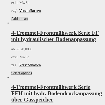
chosen
exkl. MwSt.
on
the
zzgl.
Versandkosten
product
Add to cart
page
4-Trommel-Frontmähwerk Serie FF
mit hydraulischer Bodenanpassung
ab
5.870,00
€
exkl. MwSt.
zzgl.
Versandkosten
This
Select options
product
has
multiple
4-Trommel-Frontmähwerk Serie
variants.
FFH
mit hydr. Bodendruckanpassung
The
options
über Gasspeicher
may