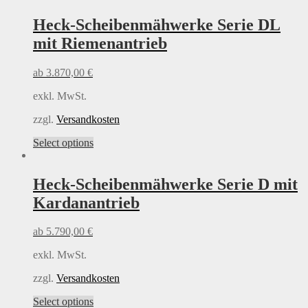
has
multiple
Heck-Scheibenmähwerke Serie DL
variants.
mit Riemenantrieb
The
options
may
ab
3.870,00
€
be
chosen
exkl. MwSt.
on
the
zzgl.
Versandkosten
product
This
Select options
page
product
has
multiple
Heck-Scheibenmähwerke Serie D
mit
variants.
Kardanantrieb
The
options
may
ab
5.790,00
€
be
chosen
exkl. MwSt.
on
the
zzgl.
Versandkosten
product
This
Select options
page